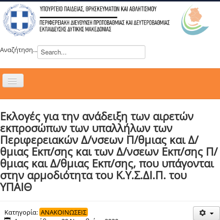
Αναζήτηση...
Εναλλαγή
πλοήγησης
H ΔΙΕΥΘΥΝΣΗ
Εκλογές για την ανάδειξη των αιρετών
ΝΕΑ
εκπροσώπων των υπαλλήλων των
ΣΥΜΒΟΥΛΙΑ
Περιφερειακών Δ/νσεων Π/θμιας και Δ/
θμιας Εκπ/σης και των Δ/νσεων Εκπ/σης Π/
ΕΥΡΩΠΑΪΚΑ ΠΡΟΓΡΑΜΜΑΤΑ
θμιας και Δ/θμιας Εκπ/σης, που υπάγονται
ΜΑΘΗΤΕΙΑ
στην αρμοδιότητα του Κ.Υ.Σ.ΔΙ.Π. του
ΔΡΑΣΕΙΣ
ΥΠΑΙΘ
ΕΠΙΚΟΙΝΩΝΙΑ
Κατηγορία:
ΑΝΑΚΟΙΝΩΣΕΙΣ
ΕΞ ΑΠΟΣΤΑΣΕΩΣ ΕΚΠΑΙΔΕΥΣΗ