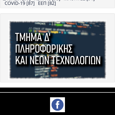
COVID-19 [87]
ΕΕΠ [82]