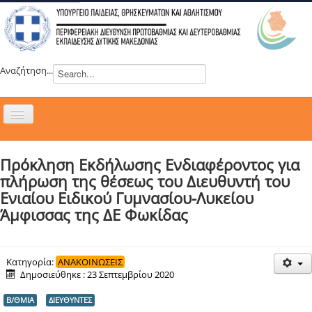
Αναζήτηση...
Εναλλαγή
πλοήγησης
H ΔΙΕΥΘΥΝΣΗ
Πρόκληση Εκδήλωσης Ενδιαφέροντος για
ΝΕΑ
πλήρωση της θέσεως του Διευθυντή του
ΣΥΜΒΟΥΛΙΑ
Ενιαίου Ειδικού Γυμνασίου-Λυκείου
Άμφισσας της ΔΕ Φωκίδας
ΕΥΡΩΠΑΪΚΑ ΠΡΟΓΡΑΜΜΑΤΑ
ΜΑΘΗΤΕΙΑ
ΔΡΑΣΕΙΣ
Κατηγορία:
ΑΝΑΚΟΙΝΩΣΕΙΣ
Δημοσιεύθηκε : 23 Σεπτεμβρίου 2020
ΕΠΙΚΟΙΝΩΝΙΑ
Β/ΘΜΙΑ
ΔΙΕΥΘΥΝΤΕΣ
ΕΞ ΑΠΟΣΤΑΣΕΩΣ ΕΚΠΑΙΔΕΥΣΗ