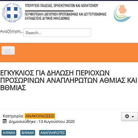
Αναζήτηση...
Εναλλαγή
πλοήγησης
H ΔΙΕΥΘΥΝΣΗ
ΕΓΚΥΚΛΙΟΣ ΓΙΑ ΔΗΛΩΣΗ ΠΕΡΙΟΧΩΝ
ΝΕΑ
ΠΡΟΣΩΡΙΝΩΝ ΑΝΑΠΛΗΡΩΤΩΝ ΑΘΜΙΑΣ ΚΑΙ
ΣΥΜΒΟΥΛΙΑ
ΒΘΜΙΑΣ
ΕΥΡΩΠΑΪΚΑ ΠΡΟΓΡΑΜΜΑΤΑ
ΜΑΘΗΤΕΙΑ
ΔΡΑΣΕΙΣ
Κατηγορία:
ΑΝΑΚΟΙΝΩΣΕΙΣ
Δημοσιεύθηκε : 13 Αυγούστου 2020
ΕΠΙΚΟΙΝΩΝΙΑ
Α/ΘΜΙΑ
Β/ΘΜΙΑ
ΑΝΑΠΛΗΡΩΤΕΣ
ΕΞ ΑΠΟΣΤΑΣΕΩΣ ΕΚΠΑΙΔΕΥΣΗ