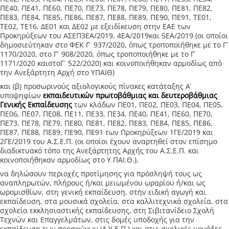
ΠΕ40, ΠΕ41, ΠΕ60, ΠΕ70, ΠΕ73, ΠΕ78, ΠΕ79, ΠΕ80, ΠΕ81, ΠΕ82,
ΠΕ83, ΠΕ84, ΠΕ85, ΠΕ86, ΠΕ87, ΠΕ88, ΠΕ89, ΠΕ90, ΠΕ91, ΤΕ01,
ΤΕ02, ΤΕ16, ΔΕ01 και ΔΕ02 με εξειδίκευση στην ΕΑΕ των
Προκηρύξεων του ΑΣΕΠ3ΕΑ/2019, 4ΕΑ/2019και 5ΕΑ/2019 (οι οποίοι
δημοσιεύτηκαν στο ΦΕΚ Γ ́ 937/2020, όπως τροποποιήθηκε με το Γ ́
1170/2020, στο Γ ́ 908/2020, όπως τροποποιήθηκε με το Γ ́
1171/2020 καιστοΓ ́ 522/2020) και κοινοποιήθηκαν αρμοδίως από
την Ανεξάρτητη Αρχή στο ΥΠΑΙΘ)
και (β) προσωρινούς αξιολογικούς πίνακες κατάταξης Α ́
υποψηφίων
εκπαιδευτικών πρωτοβάθμιας και δευτεροβάθμιας
Γενικής Εκπαίδευσης
των κλάδων ΠΕ01, ΠΕ02, ΠΕ03, ΠΕ04, ΠΕ05,
ΠΕ06, ΠΕ07, ΠΕ08, ΠΕ11, ΠΕ33, ΠΕ34, ΠΕ40, ΠΕ41, ΠΕ60, ΠΕ70,
ΠΕ73, ΠΕ78, ΠΕ79, ΠΕ80, ΠΕ81, ΠΕ82, ΠΕ83, ΠΕ84, ΠΕ85, ΠΕ86,
ΠΕ87, ΠΕ88, ΠΕ89, ΠΕ90, ΠΕ91 των Προκηρύξεων 1ΓΕ/2019 και
2ΓΕ/2019 του Α.Σ.Ε.Π. (οι οποίοι έχουν αναρτηθεί στον επίσημο
διαδικτυακό τόπο της Ανεξάρτητης Αρχής του Α.Σ.Ε.Π. και
κοινοποιήθηκαν αρμοδίως στο Υ.ΠΑΙ.Θ.),
να δηλώσουν περιοχές προτίμησης για πρόσληψή τους ως
αναπληρωτών, πλήρους ή/και μειωμένου ωραρίου ή/και ως
ωρομισθίων, στη γενική εκπαίδευση, στην ειδική αγωγή και
εκπαίδευση, στα μουσικά σχολεία, στα καλλιτεχνικά σχολεία, στα
σχολεία εκκλησιαστικής εκπαίδευσης, στη Σιβιτανίδειο Σχολή
Τεχνών και Επαγγελμάτων, στις δομές υποδοχής για την
εκπαίδευση των προσφύγων (Δ.Υ.Ε.Π.) και στις σχολικές μονάδες