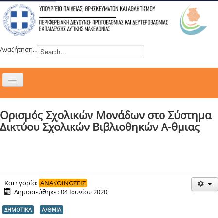
Αναζήτηση...
Εναλλαγή
πλοήγησης
H ΔΙΕΥΘΥΝΣΗ
Ορισμός Σχολικών Μονάδων στο Σύστημα
ΝΕΑ
Δικτύου Σχολικών Βιβλιοθηκών Α-θμιας
ΣΥΜΒΟΥΛΙΑ
ΕΥΡΩΠΑΪΚΑ ΠΡΟΓΡΑΜΜΑΤΑ
ΜΑΘΗΤΕΙΑ
ΔΡΑΣΕΙΣ
Κατηγορία:
ΑΝΑΚΟΙΝΩΣΕΙΣ
Δημοσιεύθηκε : 04 Ιουνίου 2020
ΕΠΙΚΟΙΝΩΝΙΑ
ΔΗΜΟΤΙΚΑ
Α/ΘΜΙΑ
ΕΞ ΑΠΟΣΤΑΣΕΩΣ ΕΚΠΑΙΔΕΥΣΗ