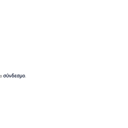
σύνδεσμο
θο
.