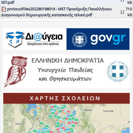
ΙΕΠ.pdf
kB
protocolFiles202280198019 - ΜΕΤ Προκήρυξη Πανελλήνιου
710
[ ]
Διαγωνισμού δημιουργικής κατασκευής τελικό.pdf
kB