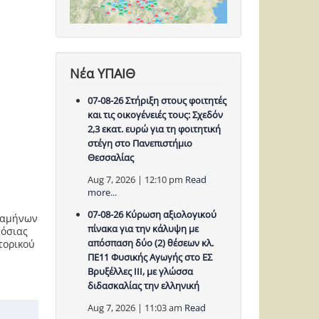
Νέα ΥΠΑΙΘ
07-08-26 Στήριξη στους φοιτητές
και τις οικογένειές τους: Σχεδόν
2,3 εκατ. ευρώ για τη φοιτητική
στέγη στο Πανεπιστήμιο
Θεσσαλίας
Aug 7, 2026 | 12:10 pm
Read
more...
07-08-26 Κύρωση αξιολογικού
εξαμήνων
πίνακα για την κάλυψη με
μόσιας
απόσπαση δύο (2) θέσεων κλ.
τορικού
ΠΕ11 Φυσικής Αγωγής στο ΕΣ
Βρυξέλλες ΙΙΙ, με γλώσσα
διδασκαλίας την ελληνική
Aug 7, 2026 | 11:03 am
Read