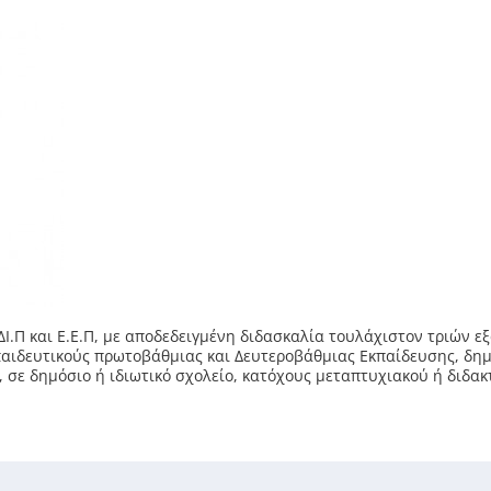
Ι.Π και Ε.Ε.Π, με αποδεδειγμένη διδασκαλία τουλάχιστον τριών 
κπαιδευτικούς πρωτοβάθμιας και Δευτεροβάθμιας Εκπαίδευσης, δη
, σε δημόσιο ή ιδιωτικό σχολείο, κατόχους μεταπτυχιακού ή διδακ