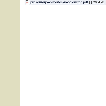
prosklisi-iep-epimorfosi-neodioriston.pdf
[ ]
2084 kB