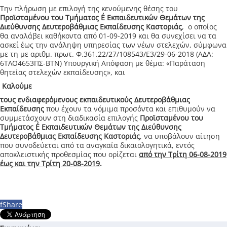
Την πλήρωση με επιλογή της κενούμενης θέσης του
Προϊσταμένου του Τμήματος Ε΄ Εκπαιδευτικών Θεμάτων της
Διεύθυνσης Δευτεροβάθμιας Εκπαίδευσης Καστοριάς
, ο οποίος
θα αναλάβει καθήκοντα από 01-09-2019 και θα συνεχίσει να τα
ασκεί έως την ανάληψη υπηρεσίας των νέων στελεχών, σύμφωνα
με τη με αριθμ. πρωτ. Φ.361.22/27/108543/Ε3/29-06-2018 (ΑΔΑ:
6ΤΛΟ4653ΠΣ-ΒΤΝ) Υπουργική Απόφαση με θέμα: «Παράταση
θητείας στελεχών εκπαίδευσης», και
Καλούμε
τους ενδιαφερόμενους εκπαιδευτικούς Δευτεροβάθμιας
Εκπαίδευσης
που έχουν τα νόμιμα προσόντα και επιθυμούν να
συμμετάσχουν στη διαδικασία επιλογής
Προϊσταμένου του
Τμήματος Ε΄ Εκπαιδευτικών Θεμάτων της Διεύθυνσης
Δευτεροβάθμιας Εκπαίδευσης Καστοριάς
, να υποβάλουν αίτηση
που συνοδεύεται από τα αναγκαία δικαιολογητικά, εντός
αποκλειστικής προθεσμίας που ορίζεται
από την Τρίτη 06-08-2019
έως και την Τρίτη 20-08-2019
.
f
Share