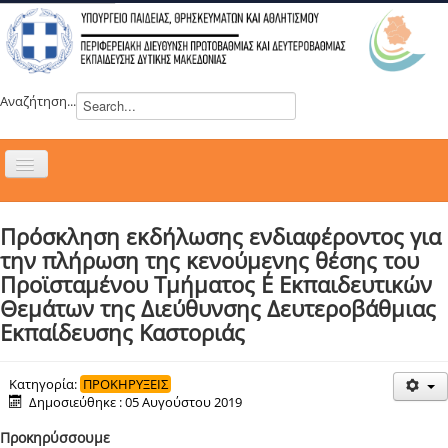
Αναζήτηση...
Εναλλαγή
πλοήγησης
H ΔΙΕΥΘΥΝΣΗ
Πρόσκληση εκδήλωσης ενδιαφέροντος για
ΝΕΑ
την πλήρωση της κενούμενης θέσης του
ΣΥΜΒΟΥΛΙΑ
Προϊσταμένου Τμήματος Ε΄ Εκπαιδευτικών
Θεμάτων της Διεύθυνσης Δευτεροβάθμιας
ΕΥΡΩΠΑΪΚΑ ΠΡΟΓΡΑΜΜΑΤΑ
Εκπαίδευσης Καστοριάς
ΜΑΘΗΤΕΙΑ
ΔΡΑΣΕΙΣ
Κατηγορία:
ΠΡΟΚΗΡΥΞΕΙΣ
Δημοσιεύθηκε : 05 Αυγούστου 2019
ΕΠΙΚΟΙΝΩΝΙΑ
Προκηρύσσουμε
ΕΞ ΑΠΟΣΤΑΣΕΩΣ ΕΚΠΑΙΔΕΥΣΗ