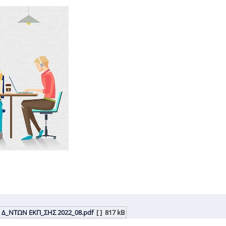
 Δ_ΝΤΩΝ ΕΚΠ_ΣΗΣ 2022_08.pdf
[ ]
817 kB