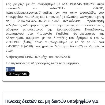
Σας γνωρίζουμε ότι αναρτήθηκε με ΑΔΑ: ΡΠΦΛ4653ΠΩ-200 στην
ιστοσελίδα του «ΔΙΑΥΓΕΙΑ» του ΥΝΑΝΠ,
https://diavgeia.gov.gr/f/nautilias_new και στην ιστοσελίδα του
Υπουργείου Ναυτιλίας και Νησιωτικής Πολιτικής www.ynanp.gr, η
αριθμ. 2904.7/49427/2026/13-07-2026 ανακοίνωση - πρόσκληση
εκδήλωσης ενδιαφέροντος μετά παραρτημάτων, για απόσπαση ενός
μόνιμου εκπαιδευτικού της Δευτεροβάθμιας Εκπαίδευσης,
υπαγόμενου στο Υπουργείο Παιδείας, Θρησκευμάτων και
Αθλητισμού, σύμφωνα με τις διατάξεις του άρθρου 8 του ν.
2638/1998 (Α΄204), όπως συμπληρώθηκε με το άρθρο 55 του
ν.4568/2018 (Α΄178), για χρονικό διάστημα δύο (02) ακαδημαϊκών
ετών.
Αιτήσεις από 14/07/2026 μέχρι και 28/07/2026.
Για περισσότερες πληροφορίες, δείτε το συνημμένο.
f
Share
Πίνακες δεκτών και μη δεκτών υποψηφίων για