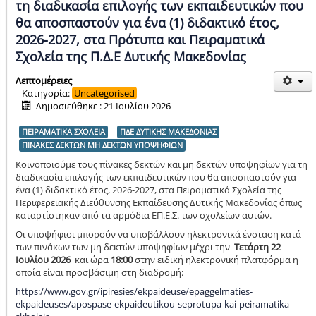
τη διαδικασία επιλογής των εκπαιδευτικών που
θα αποσπαστούν για ένα (1) διδακτικό έτος,
2026-2027, στα Πρότυπα και Πειραματικά
Σχολεία της Π.Δ.Ε Δυτικής Μακεδονίας
Λεπτομέρειες
Κατηγορία:
Uncategorised
Δημοσιεύθηκε : 21 Ιουλίου 2026
ΠΕΙΡΑΜΑΤΙΚΑ ΣΧΟΛΕΙΑ
ΠΔΕ ΔΥΤΙΚΗΣ ΜΑΚΕΔΟΝΙΑΣ
ΠΙΝΑΚΕΣ ΔΕΚΤΩΝ ΜΗ ΔΕΚΤΩΝ ΥΠΟΨΗΦΙΩΝ
Κοινοποιούμε τους πίνακες δεκτών και μη δεκτών υποψηφίων για τη
διαδικασία επιλογής των εκπαιδευτικών που θα αποσπαστούν για
ένα (1) διδακτικό έτος, 2026-2027, στα Πειραματικά Σχολεία της
Περιφερειακής Διεύθυνσης Εκπαίδευσης Δυτικής Μακεδονίας όπως
καταρτίστηκαν από τα αρμόδια ΕΠ.Ε.Σ. των σχολείων αυτών.
Οι υποψήφιοι μπορούν να υποβάλλουν ηλεκτρονικά ένσταση κατά
των πινάκων των μη δεκτών υποψηφίων μέχρι την
Τετάρτη 22
Ιουλίου 2026
και ώρα
18:00
στην ειδική ηλεκτρονική πλατφόρμα η
οποία είναι προσβάσιμη στη διαδρομή:
https://www.gov.gr/ipiresies/ekpaideuse/epaggelmaties-
ekpaideuses/apospase-ekpaideutikou-seprotupa-kai-peiramatika-