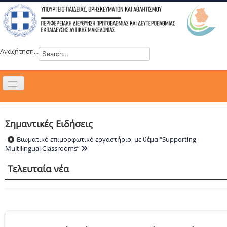
Αναζήτηση...
Εναλλαγή
πλοήγησης
H ΔΙΕΥΘΥΝΣΗ
ΝΕΑ
Σημαντικές Ειδήσεις
ΣΥΜΒΟΥΛΙΑ
Βιωματικό επιμορφωτικό εργαστήριο, με θέμα “Supporting
Multilingual Classrooms”
ΕΥΡΩΠΑΪΚΑ ΠΡΟΓΡΑΜΜΑΤΑ
Τελευταία νέα
ΜΑΘΗΤΕΙΑ
ΔΡΑΣΕΙΣ
ΕΠΙΚΟΙΝΩΝΙΑ
ΕΞ ΑΠΟΣΤΑΣΕΩΣ ΕΚΠΑΙΔΕΥΣΗ