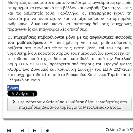
Μαθητείας οι απόφοιτοι αποκτούν πολύτιμη επαγγελματική εμπειρία
σε πραγματικό εργασιακό περιβάλλον και αναβαθμίζουν τις γνώσεις
και τις δεξιότητές τους. Παράλληλα, οι επιχειρήσεις έχουν τη
δυνατότητα να αναπτύξουν και να αξιοποιήσουν καταρτισμένο
ανθρώπινο δυναμικό ικανό να ανταποκριθεί στις σύγχρονες
παραγωγικές και επαγγελματικές απαιτήσεις.
Οι επιχειρήσεις επιβαρύνονται μόνο με τις ασφαλιστικές εισφορές
του μαθητευόμενου
. Η αποζημίωση για τους μαθητευόμενους
ορίζεται στο ενενήντα πέντε τοις εκατό (95%) επί του νόμιμου,
νομοθετημένου, κατώτατου ορίου του ημερομισθίου εργατοτεχνίτη,
το καθαρό ποσό της επιδότησης καταβάλλεται από την Επιτελική
Δομή ΕΣΠΑ Υ.ΠΑΙ.Θ.Α., προέρχεται από πόρους του Προγράμματος
«Ανθρώπινο Δυναμικό και Κοινωνική Συνοχή» του ΕΣΠΑ 2021-2027
και συγχρηματοδοτείται από το Ευρωπαϊκό Κοινωνικό Ταμείο και το
Ελληνικό Δημόσιο.
f
Share
Περισσότερα: Δελτίο τύπου : Διάθεση θέσεων Μαθητείας από
επιχειρήσεις ιδιωτικού τομέα για το Μεταλυκειακό Έτος...
Σελίδα 2 από 3