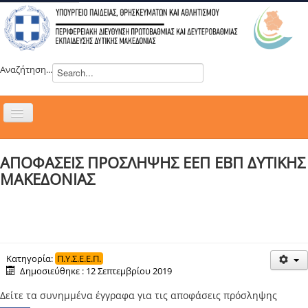
Αναζήτηση...
Εναλλαγή
πλοήγησης
H ΔΙΕΥΘΥΝΣΗ
ΑΠΟΦΑΣΕΙΣ ΠΡΟΣΛΗΨΗΣ ΕΕΠ ΕΒΠ ΔΥΤΙΚΗΣ
ΝΕΑ
ΜΑΚΕΔΟΝΙΑΣ
ΣΥΜΒΟΥΛΙΑ
ΕΥΡΩΠΑΪΚΑ ΠΡΟΓΡΑΜΜΑΤΑ
ΜΑΘΗΤΕΙΑ
ΔΡΑΣΕΙΣ
Κατηγορία:
Π.Υ.Σ.Ε.Ε.Π.
Δημοσιεύθηκε : 12 Σεπτεμβρίου 2019
ΕΠΙΚΟΙΝΩΝΙΑ
Δείτε τα συνημμένα έγγραφα για τις αποφάσεις πρόσληψης
ΕΞ ΑΠΟΣΤΑΣΕΩΣ ΕΚΠΑΙΔΕΥΣΗ