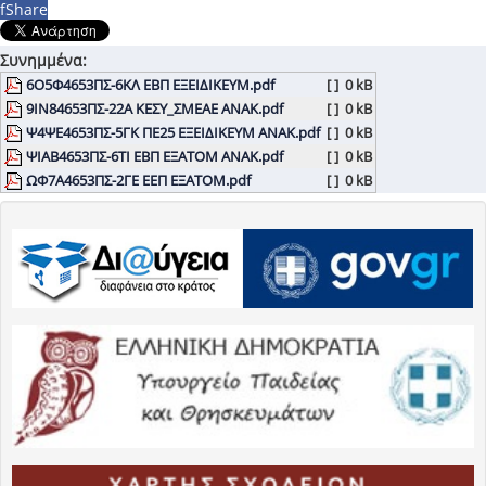
f
Share
Συνημμένα:
6Ο5Φ4653ΠΣ-6ΚΛ ΕΒΠ ΕΞΕΙΔΙΚΕΥΜ.pdf
[ ]
0 kB
9ΙΝ84653ΠΣ-22Α ΚΕΣΥ_ΣΜΕΑΕ ΑΝΑΚ.pdf
[ ]
0 kB
Ψ4ΨΕ4653ΠΣ-5ΓΚ ΠΕ25 ΕΞΕΙΔΙΚΕΥΜ ANAK.pdf
[ ]
0 kB
ΨΙΑΒ4653ΠΣ-6ΤΙ ΕΒΠ ΕΞΑΤΟΜ ΑΝΑΚ.pdf
[ ]
0 kB
ΩΦ7Α4653ΠΣ-2ΓΕ ΕΕΠ ΕΞΑΤΟΜ.pdf
[ ]
0 kB