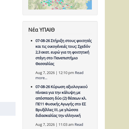
Νέα ΥΠΑΙΘ
07-08-26 Στήριξη στους φοιτητές
και τις οικογένειές τους: Σχεδόν
2,3 εκατ. ευρώ για τη φοιτητική
στέγη στο Πανεπιστήμιο
Θεσσαλίας
Aug 7, 2026 | 12:10 pm
Read
more...
07-08-26 Κύρωση αξιολογικού
πίνακα για την κάλυψη με
απόσπαση δύο (2) θέσεων κλ.
ΠΕ11 Φυσικής Αγωγής στο ΕΣ
Βρυξέλλες ΙΙΙ, με γλώσσα
διδασκαλίας την ελληνική
Aug 7, 2026 | 11:03 am
Read