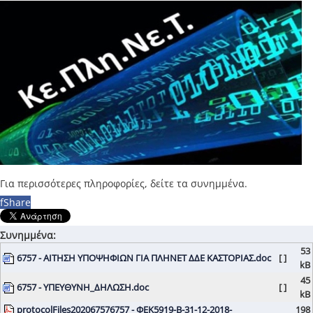
Για περισσότερες πληροφορίες, δείτε τα συνημμένα.
f
Share
Συνημμένα:
53
6757 - ΑΙΤΗΣΗ ΥΠΟΨΗΦΙΩΝ ΓΙΑ ΠΛΗΝΕΤ ΔΔΕ ΚΑΣΤΟΡΙΑΣ.doc
[ ]
kB
45
6757 - ΥΠΕΥΘΥΝΗ_ΔΗΛΩΣΗ.doc
[ ]
kB
protocolFiles202067576757 - ΦΕΚ5919-Β-31-12-2018-
198