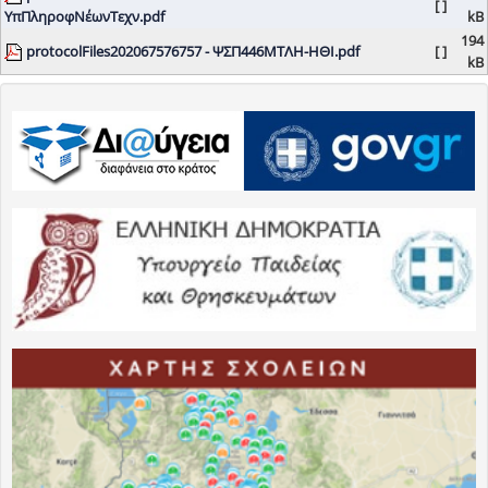
[ ]
ΥπΠληροφΝέωνΤεχν.pdf
kB
194
protocolFiles202067576757 - ΨΣΠ446ΜΤΛΗ-ΗΘΙ.pdf
[ ]
kB