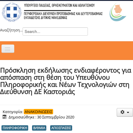
Αναζήτηση...
Εναλλαγή
πλοήγησης
H ΔΙΕΥΘΥΝΣΗ
Πρόσκληση εκδήλωσης ενδιαφέροντος για
ΝΕΑ
απόσπαση στη θέση του Υπευθύνου
ΣΥΜΒΟΥΛΙΑ
Πληροφορικής και Νέων Τεχνολογιών στη
Διεύθυνση ΔΕ Καστοριάς
ΕΥΡΩΠΑΪΚΑ ΠΡΟΓΡΑΜΜΑΤΑ
ΜΑΘΗΤΕΙΑ
ΔΡΑΣΕΙΣ
Κατηγορία:
ΑΝΑΚΟΙΝΩΣΕΙΣ
Δημοσιεύθηκε : 30 Σεπτεμβρίου 2020
ΕΠΙΚΟΙΝΩΝΙΑ
ΠΛΗΡΟΦΟΡΙΚΗ
Β/ΘΜΙΑ
ΑΠΟΣΠΑΣΕΙΣ
ΕΞ ΑΠΟΣΤΑΣΕΩΣ ΕΚΠΑΙΔΕΥΣΗ