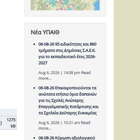
Νέα ΥΠΑΙΘ
06-08-26 95 ειδικότητες και 860
τμήματα στις Δημόσιες Σ.Α.Ε.Κ.
για το εκπαιδευτικό έτος 2026-
2027
Aug 6, 2026 | 14:08 pm
Read
more...
06-08-26 Επικαιροποιούνται τα
ανώτατα ετήσια όρια δαπανών
για τις Σχολές Ανώτερης
Επαγγελματικής Κατάρτισης και
τα Σχολεία Δεύτερης Ευκαιρίας
1275
Aug 6, 2026 | 10:21 am
Read
 ]
kB
more...
06-08-26 Κύρωση αξιολογικού