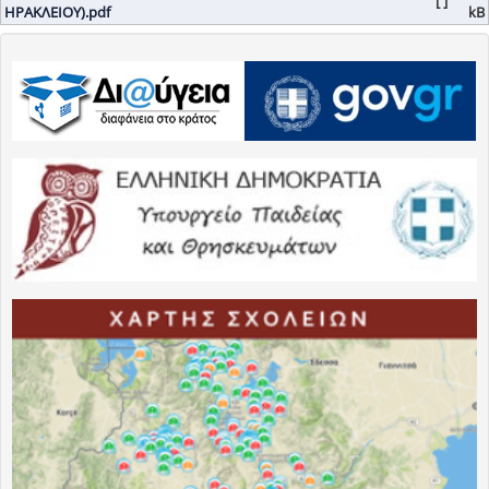
[ ]
ΗΡΑΚΛΕΙΟΥ).pdf
kB