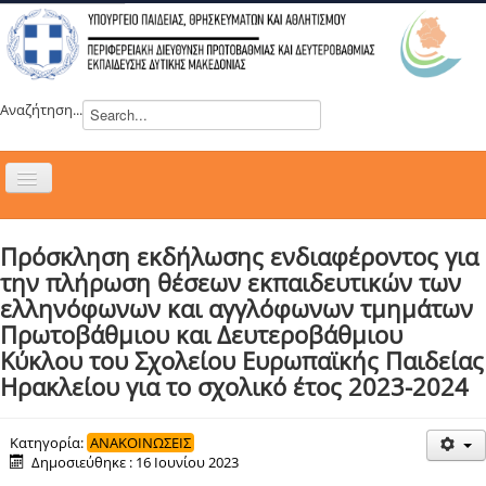
Αναζήτηση...
Εναλλαγή
πλοήγησης
H ΔΙΕΥΘΥΝΣΗ
Πρόσκληση εκδήλωσης ενδιαφέροντος για
ΝΕΑ
την πλήρωση θέσεων εκπαιδευτικών των
ΣΥΜΒΟΥΛΙΑ
ελληνόφωνων και αγγλόφωνων τμημάτων
Πρωτοβάθμιου και Δευτεροβάθμιου
ΕΥΡΩΠΑΪΚΑ ΠΡΟΓΡΑΜΜΑΤΑ
Κύκλου του Σχολείου Ευρωπαϊκής Παιδείας
ΜΑΘΗΤΕΙΑ
Ηρακλείου για το σχολικό έτος 2023-2024
ΔΡΑΣΕΙΣ
ΕΠΙΚΟΙΝΩΝΙΑ
Κατηγορία:
ΑΝΑΚΟΙΝΩΣΕΙΣ
Δημοσιεύθηκε : 16 Ιουνίου 2023
ΕΞ ΑΠΟΣΤΑΣΕΩΣ ΕΚΠΑΙΔΕΥΣΗ