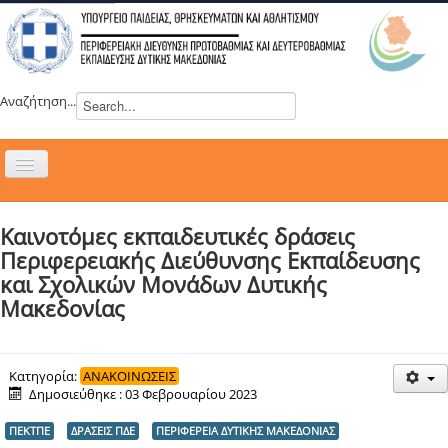
Αναζήτηση...
Εναλλαγή
πλοήγησης
H ΔΙΕΥΘΥΝΣΗ
Καινοτόμες εκπαιδευτικές δράσεις
ΝΕΑ
Περιφερειακής Διεύθυνσης Εκπαίδευσης
ΣΥΜΒΟΥΛΙΑ
και Σχολικών Μονάδων Δυτικής
Μακεδονίας
ΕΥΡΩΠΑΪΚΑ ΠΡΟΓΡΑΜΜΑΤΑ
ΜΑΘΗΤΕΙΑ
ΔΡΑΣΕΙΣ
Κατηγορία:
ΑΝΑΚΟΙΝΩΣΕΙΣ
Δημοσιεύθηκε : 03 Φεβρουαρίου 2023
ΕΠΙΚΟΙΝΩΝΙΑ
ΠΕΚΤΠΕ
ΔΡΑΣΕΙΣ ΠΔΕ
ΠΕΡΙΦΕΡΕΙΑ ΔΥΤΙΚΗΣ ΜΑΚΕΔΟΝΙΑΣ
ΕΞ ΑΠΟΣΤΑΣΕΩΣ ΕΚΠΑΙΔΕΥΣΗ