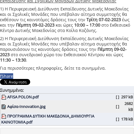
Εκπαίδευσης και Σχολικών Μονάδων Δυτικής Μακεδονίας
1) H Περιφερειακή Διεύθυνση Εκπαίδευσης Δυτικής Μακεδονίας
και οι Σχολικές Μονάδες που υπέβαλαν αίτημα συμμετοχής θα
εκθέσουν τις καινοτόμες δράσεις τους την
Τρίτη 07-02-2023
έως
και την
Πέμπτη 09-02-2023
και ώρες
10:00 – 17:00
στο Εκθεσιακό
Κέντρο Δυτικής Μακεδονίας στα Κοίλα Κοζάνης.
2) H Περιφερειακή Διεύθυνση Εκπαίδευσης Δυτικής Μακεδονίας
και οι Σχολικές Μονάδες που υπέβαλαν αίτημα συμμετοχής θα
παρουσιάσουν τις καινοτόμες δράσεις τους
την
Πέμπτη 09-02-
2023
στο συνεδριακό χώρο του Εκθεσιακού Κέντρου και ώρες
11:30 – 13:30
.
Για περισσότερες πληροφορίες, δείτε τα συνημμένα.
f
Share
Συνημμένα:
AFISA POLON.pdf
[ ]
297 kB
2682
Αφίσα-Innovation.jpg
[ ]
kB
ΠΡΟΓΡΑΜΜΑ ΔΥΤΙΚΗ ΜΑΚΕΔΟΝΙΑ_ΔΗΜΙΟΥΡΓΙΑ
[ ]
178 kB
ΚΑΙΝΟΤΟΜΙΑ.pdf