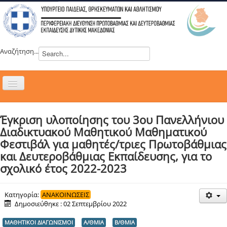
Αναζήτηση...
Εναλλαγή
πλοήγησης
H ΔΙΕΥΘΥΝΣΗ
Έγκριση υλοποίησης του 3ου Πανελλήνιου
ΝΕΑ
Διαδικτυακού Μαθητικού Μαθηματικού
ΣΥΜΒΟΥΛΙΑ
Φεστιβάλ για μαθητές/τριες Πρωτοβάθμιας
και Δευτεροβάθμιας Εκπαίδευσης, για το
ΕΥΡΩΠΑΪΚΑ ΠΡΟΓΡΑΜΜΑΤΑ
σχολικό έτος 2022-2023
ΜΑΘΗΤΕΙΑ
ΔΡΑΣΕΙΣ
Κατηγορία:
ΑΝΑΚΟΙΝΩΣΕΙΣ
Δημοσιεύθηκε : 02 Σεπτεμβρίου 2022
ΕΠΙΚΟΙΝΩΝΙΑ
ΜΑΘΗΤΙΚΟΙ ΔΙΑΓΩΝΙΣΜΟΙ
Α/ΘΜΙΑ
Β/ΘΜΙΑ
ΕΞ ΑΠΟΣΤΑΣΕΩΣ ΕΚΠΑΙΔΕΥΣΗ