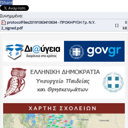
f
Share
Συνημμένα:
protocolFiles20191063410634 - ΠΡΟΚΗΡΥΞΗ Γρ. Ν.Υ.
0
[ ]
2_signed.pdf
kB