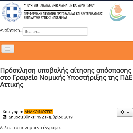
Αναζήτηση...
Εναλλαγή
πλοήγησης
H ΔΙΕΥΘΥΝΣΗ
Πρόσκληση υποβολής αίτησης απόσπασης
ΝΕΑ
στο Γραφείο Νομικής Υποστήριξης της ΠΔΕ
ΣΥΜΒΟΥΛΙΑ
Αττικής
ΕΥΡΩΠΑΪΚΑ ΠΡΟΓΡΑΜΜΑΤΑ
ΜΑΘΗΤΕΙΑ
ΔΡΑΣΕΙΣ
Κατηγορία:
ΑΝΑΚΟΙΝΩΣΕΙΣ
Δημοσιεύθηκε : 19 Δεκεμβρίου 2019
ΕΠΙΚΟΙΝΩΝΙΑ
Δελιτε το συνημμενο έγγραφο.
ΕΞ ΑΠΟΣΤΑΣΕΩΣ ΕΚΠΑΙΔΕΥΣΗ