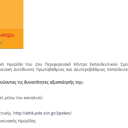
κή Ημερίδα του 2ου Περιφερειακό Κέντρο Εκπαιδευτικού Σχε
φερειακή Διεύθυνση Πρωτοβάθμιας και Δευτεροβάθμιας Εκπαίδευσ
κνύοντας τις δυνατότητες αξιοποίησής της
»
εί μέσω του καναλιού:
ττικής.
http://attik.pde.sch.gr/2pekes/
δικτυακής Ημερίδας