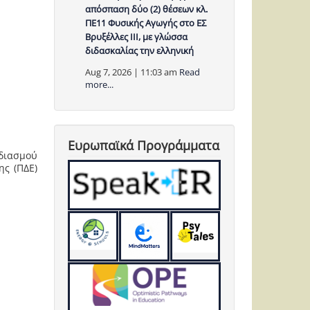
απόσπαση δύο (2) θέσεων κλ.
ΠΕ11 Φυσικής Αγωγής στο ΕΣ
Βρυξέλλες ΙΙΙ, με γλώσσα
διδασκαλίας την ελληνική
Aug 7, 2026 | 11:03 am
Read
more...
Ευρωπαϊκά Προγράμματα
διασμού
ης (ΠΔΕ)