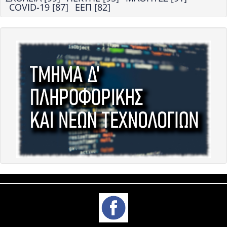
COVID-19 [87]
ΕΕΠ [82]