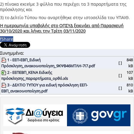
2) πίνακα
excel
με 3 φύλλα που περιέχει τα 3 παραρτήματα της
πρόσκλησης και
3) το Δελτίο Τύπου που αναρτήθηκε στην ιστοσελίδα του ΥΠΑΙΘ.
Η ημερομηνία υποβολής στο ΟΠΣΥΔ ξεκινάει από Παρασκευή
30/10/2020 και λήγει την Τρίτη 03/11/2020
f
Share
Συνημμένα:
1 - ΕΕΠ-ΕΒΠ_Ειδική
848
[ ]
Πρόσκληση_ανακοινοποίηση_9ΚΨΒ46ΜΤΛΗ-7Ι7.pdf
kB
2 - ΕΕΠΕΒΠ_ΚΕΝΑ Ειδικής
107
[ ]
πρόσκλησης_παραρτήματα_ορθό.xls
kB
3 - ΔΕΛΤΙΟ ΤΥΠΟΥ για ειδική πρόσκληση ΕΕΠ-
810
[ ]
ΕΒΠ_ανακοινοποίηση.pdf
kB