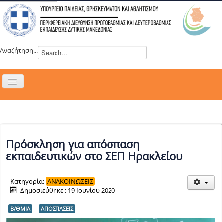
Αναζήτηση...
Εναλλαγή
πλοήγησης
H ΔΙΕΥΘΥΝΣΗ
ΝΕΑ
ΣΥΜΒΟΥΛΙΑ
Πρόσκληση για απόσπαση
ΕΥΡΩΠΑΪΚΑ ΠΡΟΓΡΑΜΜΑΤΑ
εκπαιδευτικών στο ΣΕΠ Ηρακλείου
ΜΑΘΗΤΕΙΑ
Κατηγορία:
ΑΝΑΚΟΙΝΩΣΕΙΣ
ΔΡΑΣΕΙΣ
Δημοσιεύθηκε : 19 Ιουνίου 2020
ΕΠΙΚΟΙΝΩΝΙΑ
Β/ΘΜΙΑ
ΑΠΟΣΠΑΣΕΙΣ
ΕΞ ΑΠΟΣΤΑΣΕΩΣ ΕΚΠΑΙΔΕΥΣΗ