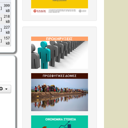
399
 ]
kB
218
 ]
kB
227
 ]
kB
157
 ]
kB