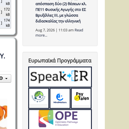
 ]
kB
απόσπαση δύο (2) θέσεων κλ.
172
ΠΕ11 Φυσικής Αγωγής στο ΕΣ
 ]
kB
Βρυξέλλες ΙΙΙ, με γλώσσα
174
διδασκαλίας την ελληνική
 ]
kB
Aug 7, 2026 | 11:03 am
Read
more...
Υ.
Ευρωπαϊκά Προγράμματα