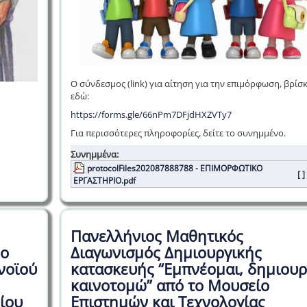
Ο σύνδεσμος (link) για αίτηση για την επιμόρφωση, βρίσκ
εδώ:
https://forms.gle/66nPm7DFjdHXZVTy7
Για περισσότερες πληροφορίες, δείτε το συνημμένο.
Συνημμένα:
protocolFiles202087888788 - ΕΠΙΜΟΡΦΩΤΙΚΟ
[ ]
ΕΡΓΑΣΤΗΡΙΟ.pdf
Πανελλήνιος Μαθητικός
νο
Διαγωνισμός Δημιουργικής
νοϊού
κατασκευής “Εμπνέομαι, δημιουρ
καινοτομώ” από το Μουσείο
ίου
Επιστημών και Τεχνολογίας