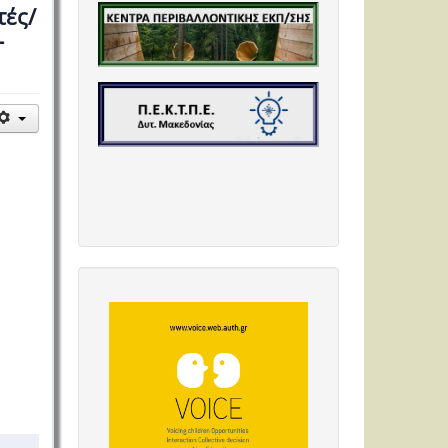
τές/
-