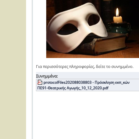
Για περισσότερες πληροφορίες, δείτε το συνημμένο.
Συνημμένα:
protocolFiles202088038803 - Πρόσκληση εκπ_κών
ΠΕ91-Θεατρικής Αγωγής_10_12_2020.pdf