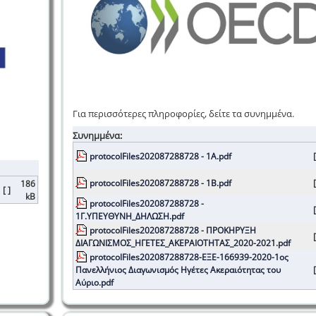
Για περισσότερες πληροφορίες, δείτε τα συνημμένα.
Συνημμένα:
protocolFiles202087288728 - 1Α.pdf
[
protocolFiles202087288728 - 1Β.pdf
[
186
[ ]
kB
protocolFiles202087288728 -
[
1Γ.ΥΠΕΥΘΥΝΗ_ΔΗΛΩΣΗ.pdf
protocolFiles202087288728 - ΠΡΟΚΗΡΥΞΗ
[
ΔΙΑΓΩΝΙΣΜΟΣ_ΗΓΕΤΕΣ_ΑΚΕΡΑΙΟΤΗΤΑΣ_2020-2021.pdf
protocolFiles202087288728-ΕΞΕ-166939-2020-1ος
Πανελλήνιος Διαγωνισμός Ηγέτες Ακεραιότητας του
[
Αύριο.pdf