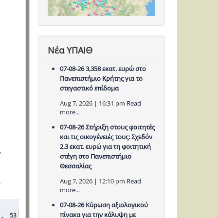
Νέα ΥΠΑΙΘ
07-08-26 3,358 εκατ. ευρώ στο
Πανεπιστήμιο Κρήτης για το
στεγαστικό επίδομα
Aug 7, 2026 | 16:31 pm
Read
more...
07-08-26 Στήριξη στους φοιτητές
και τις οικογένειές τους: Σχεδόν
2,3 εκατ. ευρώ για τη φοιτητική
,
στέγη στο Πανεπιστήμιο
Θεσσαλίας
Aug 7, 2026 | 12:10 pm
Read
α
more...
07-08-26 Κύρωση αξιολογικού
πίνακα για την κάλυψη με
53