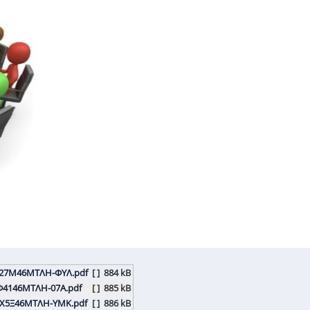
627Μ46ΜΤΛΗ-ΦΥΛ.pdf
[ ]
884 kB
4146ΜΤΛΗ-07Α.pdf
[ ]
885 kB
Χ5Ξ46ΜΤΛΗ-ΥΜΚ.pdf
[ ]
886 kB