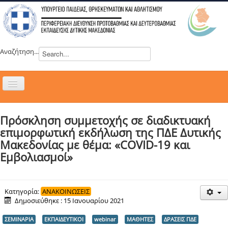
Αναζήτηση...
Εναλλαγή
πλοήγησης
H ΔΙΕΥΘΥΝΣΗ
Πρόσκληση συμμετοχής σε διαδικτυακή
ΝΕΑ
επιμορφωτική εκδήλωση της ΠΔΕ Δυτικής
ΣΥΜΒΟΥΛΙΑ
Μακεδονίας με θέμα: «COVID-19 και
Εμβολιασμοί»
ΕΥΡΩΠΑΪΚΑ ΠΡΟΓΡΑΜΜΑΤΑ
ΜΑΘΗΤΕΙΑ
ΔΡΑΣΕΙΣ
Κατηγορία:
ΑΝΑΚΟΙΝΩΣΕΙΣ
Δημοσιεύθηκε : 15 Ιανουαρίου 2021
ΕΠΙΚΟΙΝΩΝΙΑ
ΣΕΜΙΝΑΡΙΑ
ΕΚΠΑΙΔΕΥΤΙΚΟΙ
webinar
ΜΑΘΗΤΕΣ
ΔΡΑΣΕΙΣ ΠΔΕ
ΕΞ ΑΠΟΣΤΑΣΕΩΣ ΕΚΠΑΙΔΕΥΣΗ