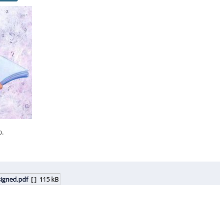
ο.
igned.pdf
[ ]
115 kB