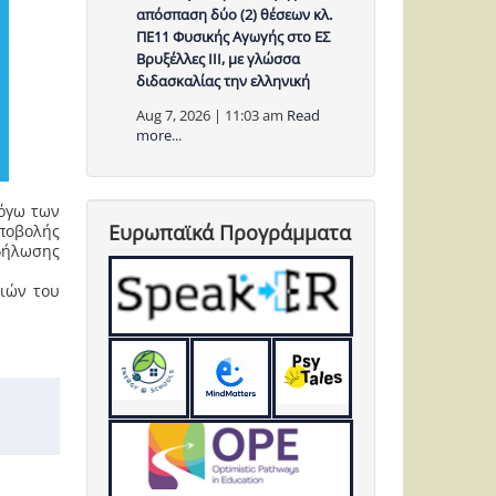
απόσπαση δύο (2) θέσεων κλ.
ΠΕ11 Φυσικής Αγωγής στο ΕΣ
Βρυξέλλες ΙΙΙ, με γλώσσα
διδασκαλίας την ελληνική
Aug 7, 2026 | 11:03 am
Read
more...
Λόγω των
Ευρωπαϊκά Προγράμματα
ποβολής
δήλωσης
νιών του