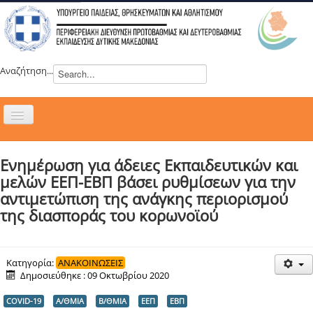
Αναζήτηση...
Εναλλαγή
πλοήγησης
H ΔΙΕΥΘΥΝΣΗ
Ενημέρωση για άδειες Eκπαιδευτικών και
ΝΕΑ
μελών ΕΕΠ-ΕΒΠ βάσει ρυθμίσεων για την
ΣΥΜΒΟΥΛΙΑ
αντιμετώπιση της ανάγκης περιορισμού
της διασποράς του κορωνοϊού
ΕΥΡΩΠΑΪΚΑ ΠΡΟΓΡΑΜΜΑΤΑ
ΜΑΘΗΤΕΙΑ
ΔΡΑΣΕΙΣ
Κατηγορία:
ΑΝΑΚΟΙΝΩΣΕΙΣ
Δημοσιεύθηκε : 09 Οκτωβρίου 2020
ΕΠΙΚΟΙΝΩΝΙΑ
COVID-19
Α/ΘΜΙΑ
Β/ΘΜΙΑ
ΕΕΠ
ΕΒΠ
ΕΞ ΑΠΟΣΤΑΣΕΩΣ ΕΚΠΑΙΔΕΥΣΗ