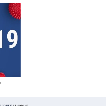
ο.
OVID.PDF
[ ]
1050 kB