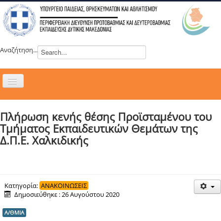
Αναζήτηση...
Εναλλαγή
πλοήγησης
H ΔΙΕΥΘΥΝΣΗ
Πλήρωση κενής θέσης Προϊσταμένου του
ΝΕΑ
Τμήματος Εκπαιδευτικών Θεμάτων της
ΣΥΜΒΟΥΛΙΑ
Δ.Π.Ε. Χαλκιδικής
ΕΥΡΩΠΑΪΚΑ ΠΡΟΓΡΑΜΜΑΤΑ
ΜΑΘΗΤΕΙΑ
ΔΡΑΣΕΙΣ
Κατηγορία:
ΑΝΑΚΟΙΝΩΣΕΙΣ
Δημοσιεύθηκε : 26 Αυγούστου 2020
ΕΠΙΚΟΙΝΩΝΙΑ
Α/ΘΜΙΑ
ΕΞ ΑΠΟΣΤΑΣΕΩΣ ΕΚΠΑΙΔΕΥΣΗ