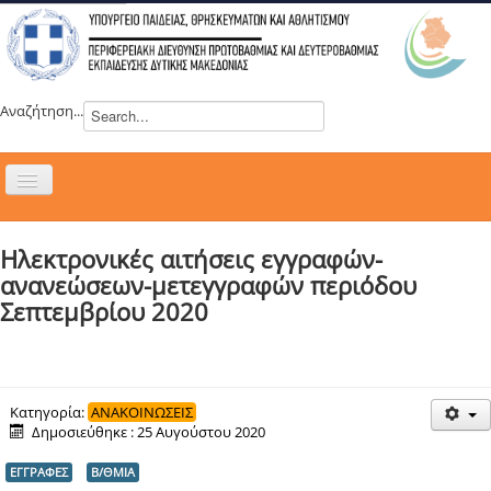
Αναζήτηση...
Εναλλαγή
πλοήγησης
H ΔΙΕΥΘΥΝΣΗ
Ηλεκτρονικές αιτήσεις εγγραφών-
ΝΕΑ
ανανεώσεων-μετεγγραφών περιόδου
ΣΥΜΒΟΥΛΙΑ
Σεπτεμβρίου 2020
ΕΥΡΩΠΑΪΚΑ ΠΡΟΓΡΑΜΜΑΤΑ
ΜΑΘΗΤΕΙΑ
ΔΡΑΣΕΙΣ
Κατηγορία:
ΑΝΑΚΟΙΝΩΣΕΙΣ
Δημοσιεύθηκε : 25 Αυγούστου 2020
ΕΠΙΚΟΙΝΩΝΙΑ
ΕΓΓΡΑΦΕΣ
Β/ΘΜΙΑ
ΕΞ ΑΠΟΣΤΑΣΕΩΣ ΕΚΠΑΙΔΕΥΣΗ