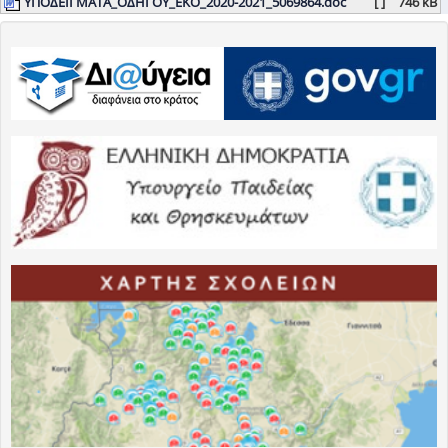
ΥΠΟΔΕΙΓΜΑΤΑ_ΟΔΗΓΟΥ_ΕΚΟ_2020-2021_5069864.doc
[ ]
746 kB