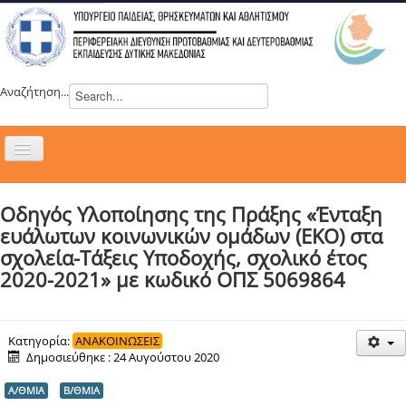
Αναζήτηση...
Εναλλαγή
πλοήγησης
H ΔΙΕΥΘΥΝΣΗ
Οδηγός Υλοποίησης της Πράξης «Ένταξη
ΝΕΑ
ευάλωτων κοινωνικών ομάδων (ΕΚΟ) στα
ΣΥΜΒΟΥΛΙΑ
σχολεία-Τάξεις Υποδοχής, σχολικό έτος
2020-2021» με κωδικό ΟΠΣ 5069864
ΕΥΡΩΠΑΪΚΑ ΠΡΟΓΡΑΜΜΑΤΑ
ΜΑΘΗΤΕΙΑ
ΔΡΑΣΕΙΣ
Κατηγορία:
ΑΝΑΚΟΙΝΩΣΕΙΣ
Δημοσιεύθηκε : 24 Αυγούστου 2020
ΕΠΙΚΟΙΝΩΝΙΑ
Α/ΘΜΙΑ
Β/ΘΜΙΑ
ΕΞ ΑΠΟΣΤΑΣΕΩΣ ΕΚΠΑΙΔΕΥΣΗ