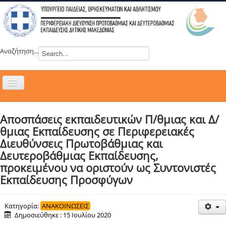
Αναζήτηση...
Εναλλαγή
πλοήγησης
H ΔΙΕΥΘΥΝΣΗ
Αποσπάσεις εκπαιδευτικών Π/θμιας και Δ/
ΝΕΑ
θμιας Εκπαίδευσης σε Περιφερειακές
ΣΥΜΒΟΥΛΙΑ
Διευθύνσεις Πρωτοβάθμιας και
Δευτεροβάθμιας Εκπαίδευσης,
ΕΥΡΩΠΑΪΚΑ ΠΡΟΓΡΑΜΜΑΤΑ
προκειμένου να οριστούν ως Συντονιστές
ΜΑΘΗΤΕΙΑ
Εκπαίδευσης Προσφύγων
ΔΡΑΣΕΙΣ
ΕΠΙΚΟΙΝΩΝΙΑ
Κατηγορία:
ΑΝΑΚΟΙΝΩΣΕΙΣ
Δημοσιεύθηκε : 15 Ιουλίου 2020
ΕΞ ΑΠΟΣΤΑΣΕΩΣ ΕΚΠΑΙΔΕΥΣΗ