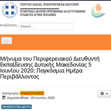
Αναζήτηση...
Εναλλαγή
πλοήγησης
H ΔΙΕΥΘΥΝΣΗ
Μήνυμα του Περιφερειακού Διευθυντή
ΝΕΑ
Εκπαίδευσης Δυτικής Μακεδονίας 5
ΣΥΜΒΟΥΛΙΑ
Ιουνίου 2020: Παγκόσμια Ημέρα
Περιβάλλοντος
ΕΥΡΩΠΑΪΚΑ ΠΡΟΓΡΑΜΜΑΤΑ
ΜΑΘΗΤΕΙΑ
ΔΡΑΣΕΙΣ
Κατηγορία:
ΑΝΑΚΟΙΝΩΣΕΙΣ
Δημοσιεύθηκε : 05 Ιουνίου 2020
ΕΠΙΚΟΙΝΩΝΙΑ
ΕΝΗΜΕΡΩΤΙΚΑ ΔΕΛΤΙΑ
ΕΞ ΑΠΟΣΤΑΣΕΩΣ ΕΚΠΑΙΔΕΥΣΗ