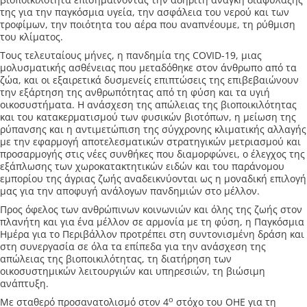
της για την παγκόσμια υγεία, την ασφάλεια του νερού και των
τροφίμων, την ποιότητα του αέρα που αναπνέουμε, τη ρύθμιση
του κλίματος.
Τους τελευταίους μήνες, η πανδημία της COVID-19, μιας
μολυσματικής ασθένειας που μεταδόθηκε στον άνθρωπο από τα
ζώα, και οι εξαιρετικά δυσμενείς επιπτώσεις της επιβεβαιώνουν
την εξάρτηση της ανθρωπότητας από τη φύση και τα υγιή
οικοσυστήματα. Η ανάσχεση της απώλειας της βιοποικιλότητας
και του κατακερματισμού των φυσικών βιοτόπων, η μείωση της
ρύπανσης και η αντιμετώπιση της σύγχρονης κλιματικής αλλαγής
με την εφαρμογή αποτελεσματικών στρατηγικών μετριασμού και
προσαρμογής στις νέες συνθήκες που διαμορφώνει, ο έλεγχος της
εξάπλωσης των χωροκατακτητικών ειδών και του παράνομου
εμπορίου της άγριας ζωής αναδεικνύονται ως η μοναδική επιλογή
μας για την αποφυγή ανάλογων πανδημιών στο μέλλον.
Προς όφελος των ανθρώπινων κοινωνιών και όλης της ζωής στον
πλανήτη και για ένα μέλλον σε αρμονία με τη φύση, η Παγκόσμια
Ημέρα για το Περιβάλλον προτρέπει στη συντονισμένη δράση και
στη συνεργασία σε όλα τα επίπεδα για την ανάσχεση της
απώλειας της βιοποικιλότητας, τη διατήρηση των
οικοσυστημικών λειτουργιών και υπηρεσιών, τη βιώσιμη
ανάπτυξη.
ο
Με σταθερό προσανατολισμό στον 4
στόχο του ΟΗΕ για τη