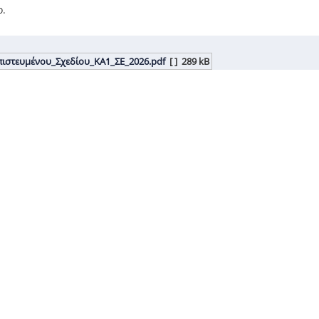
ο.
πιστευμένου_Σχεδίου_ΚΑ1_ΣΕ_2026.pdf
[ ]
289 kB