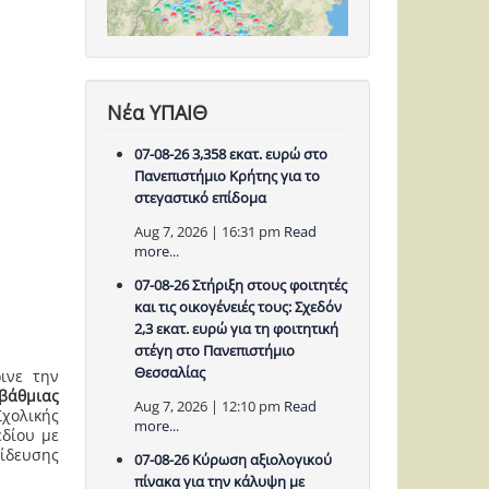
Νέα ΥΠΑΙΘ
07-08-26 3,358 εκατ. ευρώ στο
Πανεπιστήμιο Κρήτης για το
στεγαστικό επίδομα
Aug 7, 2026 | 16:31 pm
Read
more...
07-08-26 Στήριξη στους φοιτητές
και τις οικογένειές τους: Σχεδόν
2,3 εκατ. ευρώ για τη φοιτητική
στέγη στο Πανεπιστήμιο
Θεσσαλίας
ινε την
βάθμιας
Aug 7, 2026 | 12:10 pm
Read
χολικής
more...
εδίου με
αίδευσης
07-08-26 Κύρωση αξιολογικού
πίνακα για την κάλυψη με