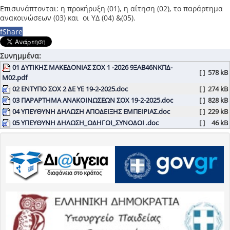
Επισυνάπτονται: η προκήρυξη (01), η αίτηση (02), το παράρτημα
ανακοινώσεων (03) και οι ΥΔ (04) &(05).
f
Share
Συνημμένα:
01 ΔΥΤΙΚΗΣ ΜΑΚΕΔΟΝΙΑΣ ΣΟΧ 1 -2026 9ΞΑΒ46ΝΚΠΔ-
[ ]
578 kB
Μ02.pdf
02 ΕΝΤΥΠΟ ΣΟΧ 2 ΔΕ ΥΕ 19-2-2025.doc
[ ]
274 kB
03 ΠΑΡΑΡΤΗΜΑ ΑΝΑΚΟΙΝΩΣΕΩΝ ΣΟΧ 19-2-2025.doc
[ ]
828 kB
04 ΥΠΕΥΘΥΝΗ ΔΗΛΩΣΗ ΑΠΟΔΕΙΞΗΣ ΕΜΠΕΙΡΙΑΣ.doc
[ ]
229 kB
05 ΥΠΕΥΘΥΝΗ ΔΗΛΩΣΗ_ΟΔΗΓΟΙ_ΣΥΝΟΔΟΙ .doc
[ ]
46 kB