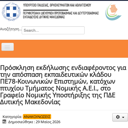
Αναζήτηση...
Εναλλαγή
πλοήγησης
H ΔΙΕΥΘΥΝΣΗ
Πρόσκληση εκδήλωσης ενδιαφέροντος για
ΝΕΑ
την απόσπαση εκπαιδευτικών κλάδου
ΣΥΜΒΟΥΛΙΑ
ΠΕ78-Κοινωνικών Επιστημών, κατόχων
πτυχίου Τμήματος Νομικής Α.Ε.Ι., στο
ΕΥΡΩΠΑΪΚΑ ΠΡΟΓΡΑΜΜΑΤΑ
Γραφείο Νομικής Υποστήριξης της ΠΔΕ
ΜΑΘΗΤΕΙΑ
Δυτικής Μακεδονίας
ΔΡΑΣΕΙΣ
ΕΠΙΚΟΙΝΩΝΙΑ
Κατηγορία:
ΑΝΑΚΟΙΝΩΣΕΙΣ
Δημοσιεύθηκε : 29 Μαϊος 2026
ΕΞ ΑΠΟΣΤΑΣΕΩΣ ΕΚΠΑΙΔΕΥΣΗ