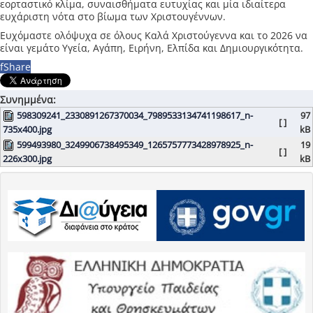
εορταστικό κλίμα, συναισθήματα ευτυχίας και μία ιδιαίτερα
ευχάριστη νότα στο βίωμα των Χριστουγέννων.
Ευχόμαστε ολόψυχα σε όλους Καλά Χριστούγεννα και το 2026 να
είναι γεμάτο Υγεία, Αγάπη, Ειρήνη, Ελπίδα και Δημιουργικότητα.
f
Share
Συνημμένα:
598309241_2330891267370034_7989533134741198617_n-
97
[ ]
735x400.jpg
kB
599493980_3249906738495349_1265757773428978925_n-
19
[ ]
226x300.jpg
kB