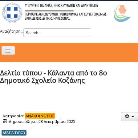
Αναζήτηση...
Εναλλαγή
πλοήγησης
H ΔΙΕΥΘΥΝΣΗ
Δελτίο τύπου - Κάλαντα από το 8ο
ΝΕΑ
Δημοτικό Σχολείο Κοζάνης
ΣΥΜΒΟΥΛΙΑ
ΕΥΡΩΠΑΪΚΑ ΠΡΟΓΡΑΜΜΑΤΑ
ΜΑΘΗΤΕΙΑ
ΔΡΑΣΕΙΣ
Κατηγορία:
ΑΝΑΚΟΙΝΩΣΕΙΣ
Δημοσιεύθηκε : 23 Δεκεμβρίου 2025
ΕΠΙΚΟΙΝΩΝΙΑ
ΔΕΛΤΙΑ ΤΥΠΟΥ
ΕΞ ΑΠΟΣΤΑΣΕΩΣ ΕΚΠΑΙΔΕΥΣΗ