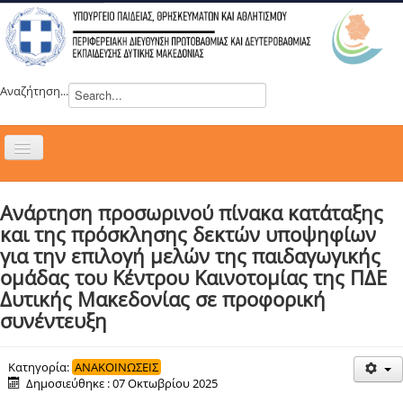
Αναζήτηση...
Εναλλαγή
πλοήγησης
H ΔΙΕΥΘΥΝΣΗ
Ανάρτηση προσωρινού πίνακα κατάταξης
ΝΕΑ
και της πρόσκλησης δεκτών υποψηφίων
ΣΥΜΒΟΥΛΙΑ
για την επιλογή μελών της παιδαγωγικής
ομάδας του Κέντρου Καινοτομίας της ΠΔΕ
ΕΥΡΩΠΑΪΚΑ ΠΡΟΓΡΑΜΜΑΤΑ
Δυτικής Μακεδονίας σε προφορική
ΜΑΘΗΤΕΙΑ
συνέντευξη
ΔΡΑΣΕΙΣ
ΕΠΙΚΟΙΝΩΝΙΑ
Κατηγορία:
ΑΝΑΚΟΙΝΩΣΕΙΣ
Δημοσιεύθηκε : 07 Οκτωβρίου 2025
ΕΞ ΑΠΟΣΤΑΣΕΩΣ ΕΚΠΑΙΔΕΥΣΗ