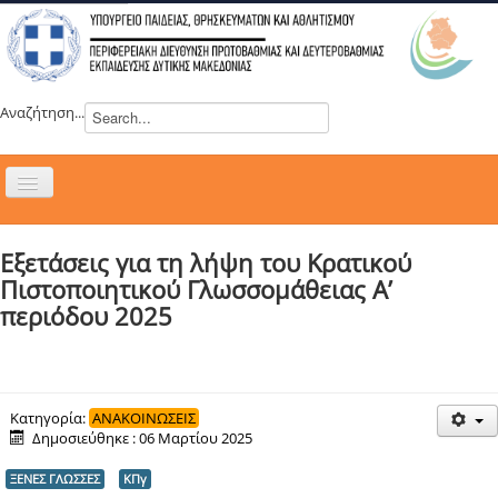
Αναζήτηση...
Εναλλαγή
πλοήγησης
H ΔΙΕΥΘΥΝΣΗ
Εξετάσεις για τη λήψη του Κρατικού
ΝΕΑ
Πιστοποιητικού Γλωσσομάθειας Α’
ΣΥΜΒΟΥΛΙΑ
περιόδου 2025
ΕΥΡΩΠΑΪΚΑ ΠΡΟΓΡΑΜΜΑΤΑ
ΜΑΘΗΤΕΙΑ
ΔΡΑΣΕΙΣ
Κατηγορία:
ΑΝΑΚΟΙΝΩΣΕΙΣ
Δημοσιεύθηκε : 06 Μαρτίου 2025
ΕΠΙΚΟΙΝΩΝΙΑ
ΞΕΝΕΣ ΓΛΩΣΣΕΣ
ΚΠγ
ΕΞ ΑΠΟΣΤΑΣΕΩΣ ΕΚΠΑΙΔΕΥΣΗ