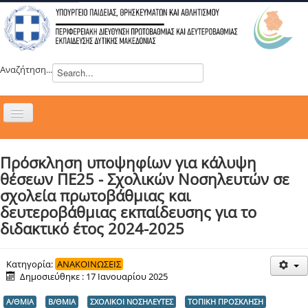
Αναζήτηση...
Εναλλαγή
πλοήγησης
H ΔΙΕΥΘΥΝΣΗ
Πρόσκληση υποψηφίων για κάλυψη
ΝΕΑ
θέσεων ΠΕ25 - Σχολικών Νοσηλευτών σε
ΣΥΜΒΟΥΛΙΑ
σχολεία πρωτοβάθμιας και
δευτεροβάθμιας εκπαίδευσης για το
ΕΥΡΩΠΑΪΚΑ ΠΡΟΓΡΑΜΜΑΤΑ
διδακτικό έτος 2024-2025
ΜΑΘΗΤΕΙΑ
ΔΡΑΣΕΙΣ
Κατηγορία:
ΑΝΑΚΟΙΝΩΣΕΙΣ
Δημοσιεύθηκε : 17 Ιανουαρίου 2025
ΕΠΙΚΟΙΝΩΝΙΑ
Α/ΘΜΙΑ
Β/ΘΜΙΑ
ΣΧΟΛΙΚΟΙ ΝΟΣΗΛΕΥΤΕΣ
ΤΟΠΙΚΗ ΠΡΟΣΚΛΗΣΗ
ΕΞ ΑΠΟΣΤΑΣΕΩΣ ΕΚΠΑΙΔΕΥΣΗ