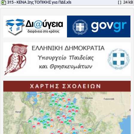
315 - ΚΕΝΑ 2ης ΤΟΠΙΚΗΣ για ΠΔΕ.xls
[ ]
24 kB