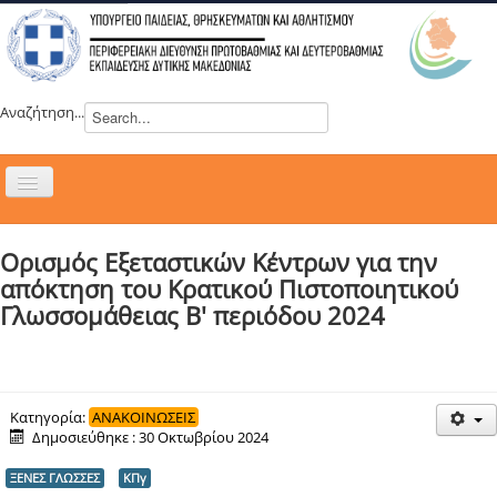
Αναζήτηση...
Εναλλαγή
πλοήγησης
H ΔΙΕΥΘΥΝΣΗ
Ορισμός Εξεταστικών Κέντρων για την
ΝΕΑ
απόκτηση του Κρατικού Πιστοποιητικού
ΣΥΜΒΟΥΛΙΑ
Γλωσσομάθειας Β' περιόδου 2024
ΕΥΡΩΠΑΪΚΑ ΠΡΟΓΡΑΜΜΑΤΑ
ΜΑΘΗΤΕΙΑ
ΔΡΑΣΕΙΣ
Κατηγορία:
ΑΝΑΚΟΙΝΩΣΕΙΣ
Δημοσιεύθηκε : 30 Οκτωβρίου 2024
ΕΠΙΚΟΙΝΩΝΙΑ
ΞΕΝΕΣ ΓΛΩΣΣΕΣ
ΚΠγ
ΕΞ ΑΠΟΣΤΑΣΕΩΣ ΕΚΠΑΙΔΕΥΣΗ