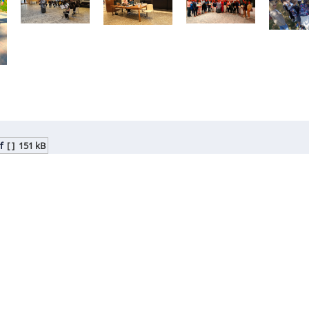
f
[ ]
151 kB