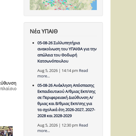
Νέα ΥΠΑΙΘ
05-08-26 Συλλυπητήρια
ανακοίνωση του ΥΠΑΙΘΑ για την
απώλεια του Θοδωρή
Κατσωνόπουλου
Aug 5, 2026 | 14:14 pm
Read
more...
εύθυνση
05-08-26 Ανάκληση Απόσπασης
πλαίσιο
Εκπαιδευτικού Α/θμιας Εκπ/σης
σε Περιφερειακή Διεύθυνση Α/
θμιας και Β/θμιας Εκπ/σης για
τα σχολικά έτη 2026-2027, 2027-
2028 και 2028-2029
Aug 5, 2026 | 12:30 pm
Read
more...