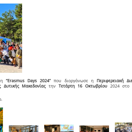
ωση
“
Erasmus
Days
2024”
που διοργάνωσε η
Περιφερειακή Δι
ς Δυτικής Μακεδονίας
την
Τετάρτη 16 Οκτωβρίου
2024 στο 
ο.