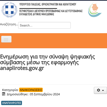
Αναζήτηση...
Εναλλαγή
πλοήγησης
H ΔΙΕΥΘΥΝΣΗ
Ενημέρωση για την σύναψη ψηφιακής
ΝΕΑ
σύμβασης μέσω της εφαρμογής
ΣΥΜΒΟΥΛΙΑ
anaplirotes.gov.gr
ΕΥΡΩΠΑΪΚΑ ΠΡΟΓΡΑΜΜΑΤΑ
ΜΑΘΗΤΕΙΑ
ΔΡΑΣΕΙΣ
Κατηγορία:
ΑΝΑΚΟΙΝΩΣΕΙΣ
Δημοσιεύθηκε : 05 Σεπτεμβρίου 2024
ΕΠΙΚΟΙΝΩΝΙΑ
ΑΝΑΠΛΗΡΩΤΕΣ
ΕΞ ΑΠΟΣΤΑΣΕΩΣ ΕΚΠΑΙΔΕΥΣΗ