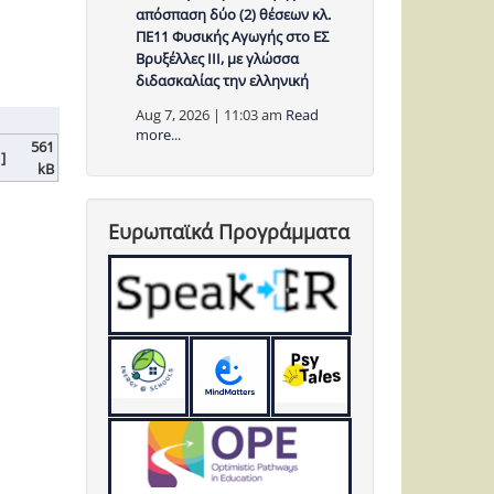
απόσπαση δύο (2) θέσεων κλ.
ΠΕ11 Φυσικής Αγωγής στο ΕΣ
Βρυξέλλες ΙΙΙ, με γλώσσα
διδασκαλίας την ελληνική
Aug 7, 2026 | 11:03 am
Read
more...
561
 ]
kB
Ευρωπαϊκά Προγράμματα