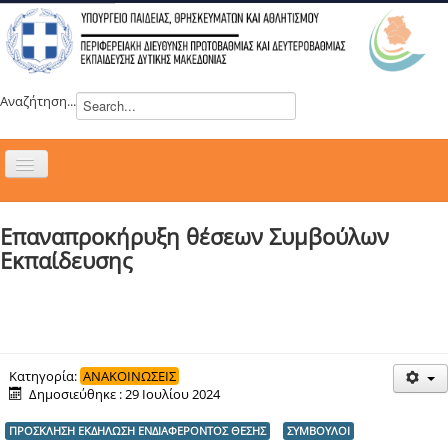
Αναζήτηση...
Εναλλαγή
πλοήγησης
H ΔΙΕΥΘΥΝΣΗ
Επαναπροκήρυξη θέσεων Συμβούλων
ΝΕΑ
Εκπαίδευσης
ΣΥΜΒΟΥΛΙΑ
ΕΥΡΩΠΑΪΚΑ ΠΡΟΓΡΑΜΜΑΤΑ
ΜΑΘΗΤΕΙΑ
ΔΡΑΣΕΙΣ
Κατηγορία:
ΑΝΑΚΟΙΝΩΣΕΙΣ
Δημοσιεύθηκε : 29 Ιουλίου 2024
ΕΠΙΚΟΙΝΩΝΙΑ
ΠΡΟΣΚΛΗΣΗ ΕΚΔΗΛΩΣΗ ΕΝΔΙΑΦΕΡΟΝΤΟΣ ΘΕΣΗΣ
ΣΥΜΒΟΥΛΟΙ
ΕΞ ΑΠΟΣΤΑΣΕΩΣ ΕΚΠΑΙΔΕΥΣΗ