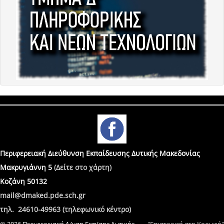
Περιφερειακή Διεύθυνση Εκπαίδευσης Δυτικής Μακεδονίας
Μακρυγιάννη 5
(Δείτε στο χάρτη)
Κοζάνη 50132
mail@dmaked.pde.sch.gr
τηλ. 24610-49963 (τηλεφωνικό κέντρο)
© 2026 Περιφερειακή Δ/νση Εκπ/σης Δυτικής
"Επιστροφή στη Κορυφή"