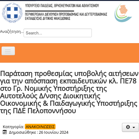
Αναζήτηση...
Εναλλαγή
πλοήγησης
H ΔΙΕΥΘΥΝΣΗ
Παράταση προθεσμίας υποβολής αιτήσεων
ΝΕΑ
για την απόσπαση εκπαιδευτικών κλ. ΠΕ78
ΣΥΜΒΟΥΛΙΑ
στο Γρ. Νομικής Υποστήριξης της
Αυτοτελούς Δ/νσης Διοικητικής
ΕΥΡΩΠΑΪΚΑ ΠΡΟΓΡΑΜΜΑΤΑ
Οικονομικής & Παιδαγωγικής Υποστήριξης
ΜΑΘΗΤΕΙΑ
της ΠΔΕ Πελοποννήσου
ΔΡΑΣΕΙΣ
ΕΠΙΚΟΙΝΩΝΙΑ
Κατηγορία:
ΑΝΑΚΟΙΝΩΣΕΙΣ
Δημοσιεύθηκε : 26 Ιουνίου 2024
ΕΞ ΑΠΟΣΤΑΣΕΩΣ ΕΚΠΑΙΔΕΥΣΗ