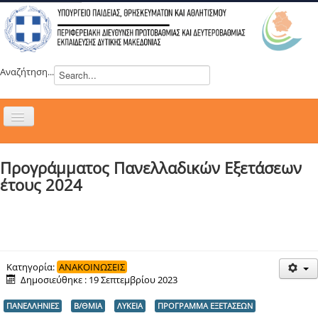
Αναζήτηση...
Εναλλαγή
πλοήγησης
H ΔΙΕΥΘΥΝΣΗ
Προγράμματος Πανελλαδικών Εξετάσεων
ΝΕΑ
έτους 2024
ΣΥΜΒΟΥΛΙΑ
ΕΥΡΩΠΑΪΚΑ ΠΡΟΓΡΑΜΜΑΤΑ
ΜΑΘΗΤΕΙΑ
ΔΡΑΣΕΙΣ
Κατηγορία:
ΑΝΑΚΟΙΝΩΣΕΙΣ
Δημοσιεύθηκε : 19 Σεπτεμβρίου 2023
ΕΠΙΚΟΙΝΩΝΙΑ
ΠΑΝΕΛΛΗΝΙΕΣ
Β/ΘΜΙΑ
ΛΥΚΕΙΑ
ΠΡΟΓΡΑΜΜΑ ΕΞΕΤΑΣΕΩΝ
ΕΞ ΑΠΟΣΤΑΣΕΩΣ ΕΚΠΑΙΔΕΥΣΗ