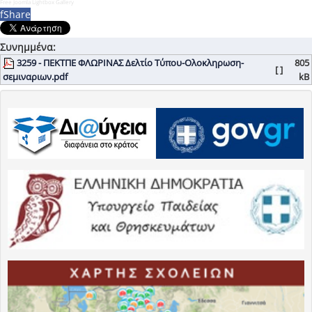
Free Joomla Lightbox Gallery
f
Share
Συνημμένα:
3259 - ΠΕΚΤΠΕ ΦΛΩΡΙΝΑΣ Δελτίο Τύπου-Ολοκληρωση-
805
[ ]
σεμιναριων.pdf
kB