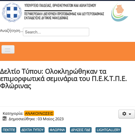
Αναζήτηση...
Εναλλαγή
πλοήγησης
H ΔΙΕΥΘΥΝΣΗ
Δελτίο Τύπου: Ολοκληρώθηκαν τα
ΝΕΑ
επιμορφωτικά σεμινάρια του Π.Ε.Κ.Τ.Π.Ε.
ΣΥΜΒΟΥΛΙΑ
Φλώρινας
ΕΥΡΩΠΑΪΚΑ ΠΡΟΓΡΑΜΜΑΤΑ
ΜΑΘΗΤΕΙΑ
ΔΡΑΣΕΙΣ
Κατηγορία:
ΑΝΑΚΟΙΝΩΣΕΙΣ
Δημοσιεύθηκε : 03 Μαϊος 2023
ΕΠΙΚΟΙΝΩΝΙΑ
ΠΕΚΤΠΕ
ΔΕΛΤΙΑ ΤΥΠΟΥ
ΦΛΩΡΙΝΑ
ΔΡΑΣΕΙΣ ΠΔΕ
LIGHTGALLERY
ΕΞ ΑΠΟΣΤΑΣΕΩΣ ΕΚΠΑΙΔΕΥΣΗ