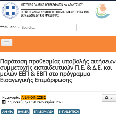
Αναζήτηση...
Εναλλαγή
πλοήγησης
H ΔΙΕΥΘΥΝΣΗ
Παράταση προθεσμίας υποβολής αιτήσεων
ΝΕΑ
συμμετοχής εκπαιδευτικών Π.Ε. & Δ.Ε. και
ΣΥΜΒΟΥΛΙΑ
μελών ΕΕΠ & ΕΒΠ στο πρόγραμμα
Εισαγωγικής Επιμόρφωσης
ΕΥΡΩΠΑΪΚΑ ΠΡΟΓΡΑΜΜΑΤΑ
ΜΑΘΗΤΕΙΑ
ΔΡΑΣΕΙΣ
Κατηγορία:
ΑΝΑΚΟΙΝΩΣΕΙΣ
Δημοσιεύθηκε : 20 Ιανουαρίου 2023
ΕΠΙΚΟΙΝΩΝΙΑ
Α/ΘΜΙΑ
Β/ΘΜΙΑ
ΕΠΙΜΟΡΦΩΣΗ
ΕΚΠΑΙΔΕΥΤΙΚΟΙ
ΕΞ ΑΠΟΣΤΑΣΕΩΣ ΕΚΠΑΙΔΕΥΣΗ