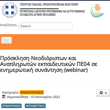
Αναζήτηση...
Εναλλαγή
πλοήγησης
H ΔΙΕΥΘΥΝΣΗ
Πρόσκληση Νεοδιόριστων και
ΝΕΑ
Αναπληρωτών εκπαιδευτικών ΠΕ04 σε
ΣΥΜΒΟΥΛΙΑ
ενημερωτική συνάντηση (webinar)
ΕΥΡΩΠΑΪΚΑ ΠΡΟΓΡΑΜΜΑΤΑ
ΜΑΘΗΤΕΙΑ
ΔΡΑΣΕΙΣ
Κατηγορία:
ΑΝΑΚΟΙΝΩΣΕΙΣ
Δημοσιεύθηκε : 10 Ιανουαρίου 2023
ΕΠΙΚΟΙΝΩΝΙΑ
ΕΠΙΜΟΡΦΩΣΗ
ΕΚΠΑΙΔΕΥΤΙΚΟΙ
ΕΞ ΑΠΟΣΤΑΣΕΩΣ ΕΚΠΑΙΔΕΥΣΗ